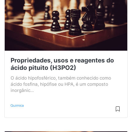
Propriedades, usos e reagentes do
ácido pituito (H3PO2)
O ácido hipofosférico, também conhecido como
ácido fosfina, hipófise ou HPA, é um composto
inorgânic...
Química