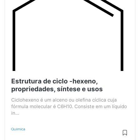
Estrutura de ciclo -hexeno,
propriedades, síntese e usos
Ciclohexeno é um alceno ou olefina cíclica cuja
fórmula molecular é C6H10. Consiste em um líquido
in...
Química