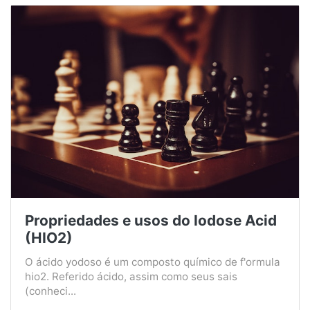
Propriedades e usos do Iodose Acid
(HIO2)
O ácido yodoso é um composto químico de f'ormula
hio2. Referido ácido, assim como seus sais
(conheci...