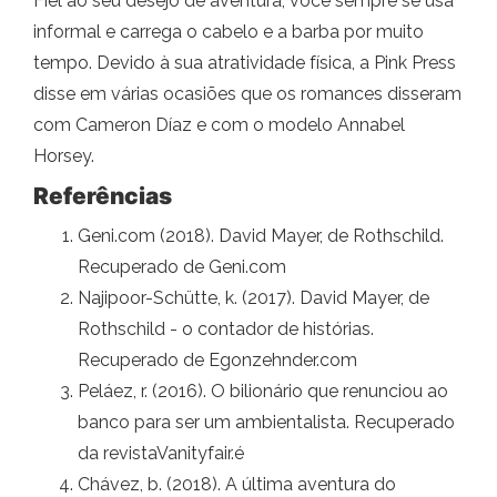
Fiel ao seu desejo de aventura, você sempre se usa
informal e carrega o cabelo e a barba por muito
tempo. Devido à sua atratividade física, a Pink Press
disse em várias ocasiões que os romances disseram
com Cameron Díaz e com o modelo Annabel
Horsey.
Referências
Geni.com (2018). David Mayer, de Rothschild.
Recuperado de Geni.com
Najipoor-Schütte, k. (2017). David Mayer, de
Rothschild - o contador de histórias.
Recuperado de Egonzehnder.com
Peláez, r. (2016). O bilionário que renunciou ao
banco para ser um ambientalista. Recuperado
da revistaVanityfair.é
Chávez, b. (2018). A última aventura do