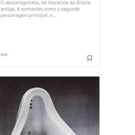
O deuteragonista, na literatura da Grécia
antiga, é conhecido como o segundo
personagem principal, o...
Arte