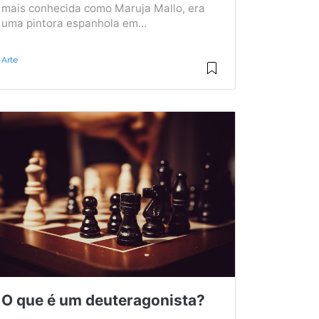
mais conhecida como Maruja Mallo, era
uma pintora espanhola em...
Arte
O que é um deuteragonista?