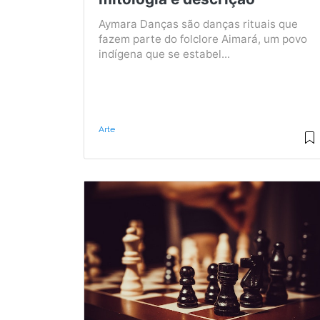
Aymara Danças são danças rituais que
fazem parte do folclore Aimará, um povo
indígena que se estabel...
Arte