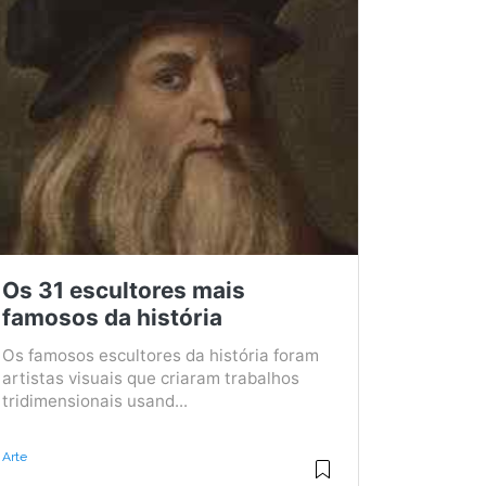
Os 31 escultores mais
famosos da história
Os famosos escultores da história foram
artistas visuais que criaram trabalhos
tridimensionais usand...
Arte