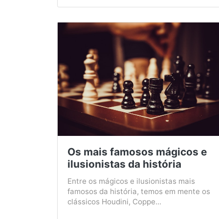
Os mais famosos mágicos e
ilusionistas da história
Entre os mágicos e ilusionistas mais
famosos da história, temos em mente os
clássicos Houdini, Coppe...