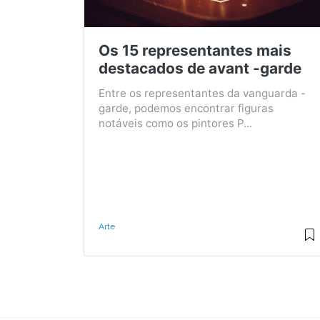
Os 15 representantes mais
destacados de avant -garde
Entre os representantes da vanguarda -
garde, podemos encontrar figuras
notáveis ​​como os pintores P...
Arte