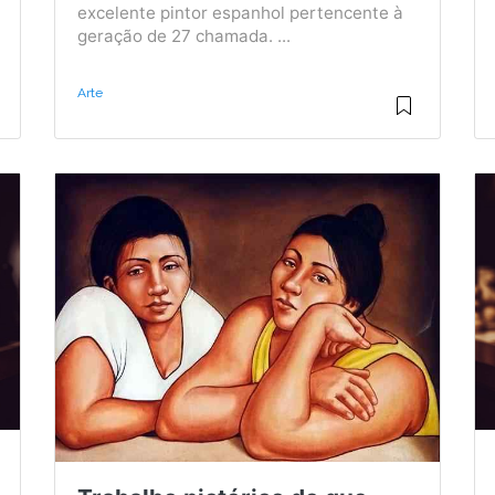
excelente pintor espanhol pertencente à
geração de 27 chamada. ...
Arte