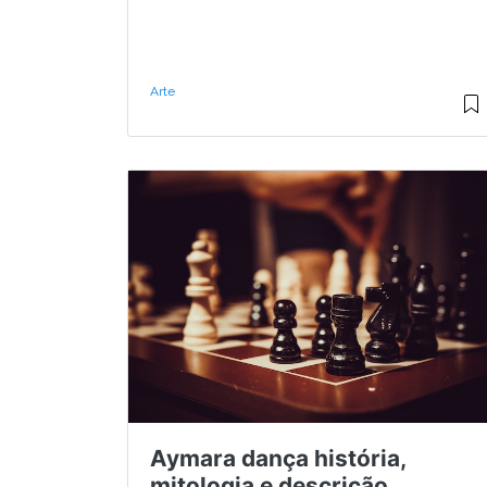
Arte
Aymara dança história,
mitologia e descrição