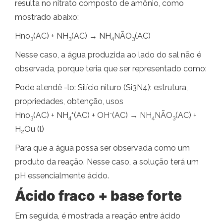
resulta no nitrato composto de amônio, como
mostrado abaixo:
Hno
(AC) + NH
(AC) → NH
NÃO
(AC)
3
3
4
3
Nesse caso, a água produzida ao lado do sal não é
observada, porque teria que ser representado como:
Pode atendê -lo: Silício nituro (Si3N4): estrutura,
propriedades, obtenção, usos
+
-
Hno
(AC) + NH
(AC) + OH
(AC) → NH
NÃO
(AC) +
3
4
4
3
H
Ou (l)
2
Para que a água possa ser observada como um
produto da reação. Nesse caso, a solução terá um
pH essencialmente ácido.
Ácido fraco + base forte
Em seguida, é mostrada a reação entre ácido