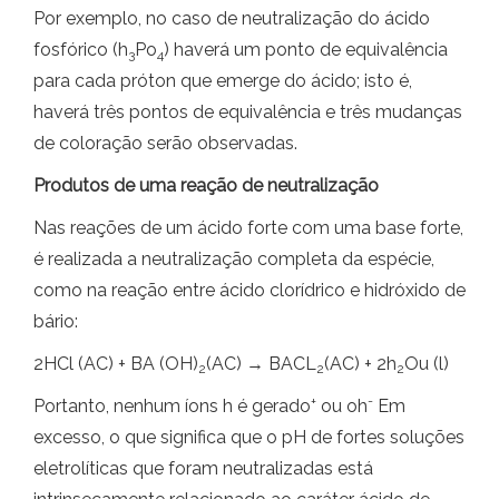
Por exemplo, no caso de neutralização do ácido
fosfórico (h
Po
) haverá um ponto de equivalência
3
4
para cada próton que emerge do ácido; isto é,
haverá três pontos de equivalência e três mudanças
de coloração serão observadas.
Produtos de uma reação de neutralização
Nas reações de um ácido forte com uma base forte,
é realizada a neutralização completa da espécie,
como na reação entre ácido clorídrico e hidróxido de
bário:
2HCl (AC) + BA (OH)
(AC) → BACL
(AC) + 2h
Ou (l)
2
2
2
+
-
Portanto, nenhum íons h é gerado
ou oh
Em
excesso, o que significa que o pH de fortes soluções
eletrolíticas que foram neutralizadas está