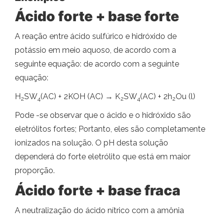
Ácido forte + base forte
A reação entre ácido sulfúrico e hidróxido de
potássio em meio aquoso, de acordo com a
seguinte equação: de acordo com a seguinte
equação:
H
SW
(AC) + 2KOH (AC) → K
SW
(AC) + 2h
Ou (l)
2
4
2
4
2
Pode -se observar que o ácido e o hidróxido são
eletrólitos fortes; Portanto, eles são completamente
ionizados na solução. O pH desta solução
dependerá do forte eletrólito que está em maior
proporção.
Ácido forte + base fraca
A neutralização do ácido nítrico com a amônia