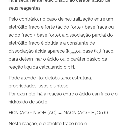
intrinsecamente relacionado ao caráter ácido de
seus reagentes.
Pelo contrário, no caso de neutralização entre um
eletrólito fraco e forte (ácido forte + base fraca ou
ácido fraco + base forte), a dissociação parcial do
eletrólito fraco é obtida e a constante de
dissociação ácida aparece (k
ou base (k
) fraco,
para
b
para determinar o ácido ou o caráter básico da
reação líquida calculando o pH.
Pode atendê -lo: ciclobutano: estrutura,
propriedades, usos e síntese
Por exemplo, há a reação entre o ácido canífrico e o
hidróxido de sódio:
HCN (AC) + NaOH (AC) → NACN (AC) + H
Ou (l)
2
Nesta reação, o eletrólito fraco não é