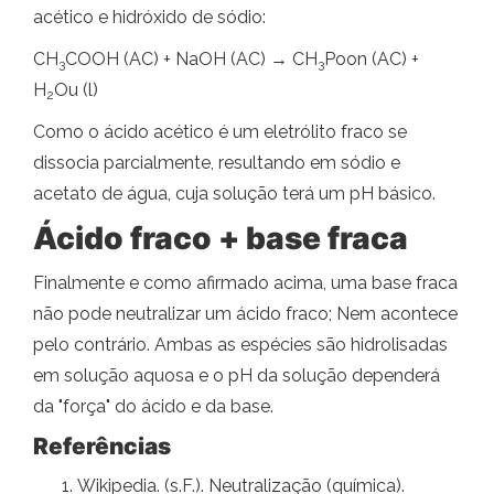
acético e hidróxido de sódio:
CH
COOH (AC) + NaOH (AC) → CH
Poon (AC) +
3
3
H
Ou (l)
2
Como o ácido acético é um eletrólito fraco se
dissocia parcialmente, resultando em sódio e
acetato de água, cuja solução terá um pH básico.
Ácido fraco + base fraca
Finalmente e como afirmado acima, uma base fraca
não pode neutralizar um ácido fraco; Nem acontece
pelo contrário. Ambas as espécies são hidrolisadas
em solução aquosa e o pH da solução dependerá
da "força" do ácido e da base.
Referências
Wikipedia. (s.F.). Neutralização (química).