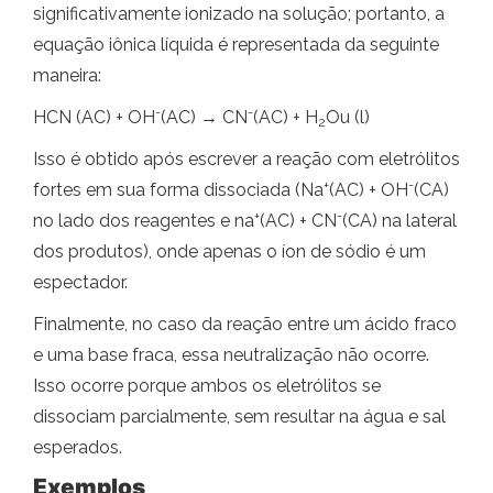
significativamente ionizado na solução; portanto, a
equação iônica líquida é representada da seguinte
maneira:
-
-
HCN (AC) + OH
(AC) → CN
(AC) + H
Ou (l)
2
Isso é obtido após escrever a reação com eletrólitos
+
-
fortes em sua forma dissociada (Na
(AC) + OH
(CA)
+
-
no lado dos reagentes e na
(AC) + CN
(CA) na lateral
dos produtos), onde apenas o íon de sódio é um
espectador.
Finalmente, no caso da reação entre um ácido fraco
e uma base fraca, essa neutralização não ocorre.
Isso ocorre porque ambos os eletrólitos se
dissociam parcialmente, sem resultar na água e sal
esperados.
Exemplos