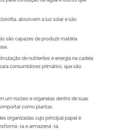
rofila, absorvem a luz solar e são
ois são capazes de produzir matéria
ese.
rculação de nutrientes e energia na cadeia
para consumidores primários, que são
têm um núcleo e organelas dentro de suas
comportar como plantas.
es organizadas cujo principal papel é
ansformá -la e armazená -la.