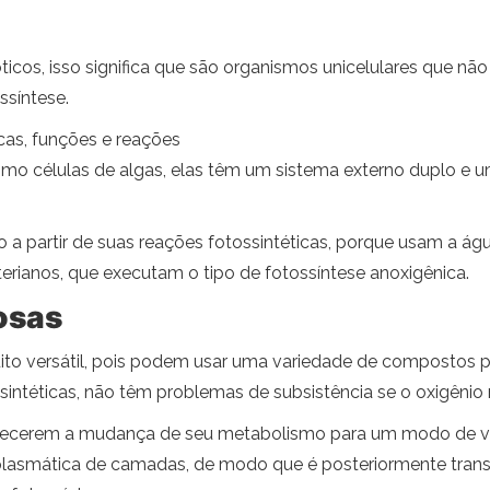
ticos, isso significa que são organismos unicelulares que 
síntese.
icas, funções e reações
o células de algas, elas têm um sistema externo duplo e u
a partir de suas reações fotossintéticas, porque usam a ág
rianos, que executam o tipo de fotossíntese anoxigênica.
osas
 versátil, pois podem usar uma variedade de compostos pa
ntéticas, não têm problemas de subsistência se o oxigênio n
recerem a mudança de seu metabolismo para um modo de vi
oplasmática de camadas, de modo que é posteriormente t