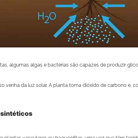
ntas, algumas algas e bactérias são capazes de produzir gl
o venha da luz solar. A planta toma dióxido de carbono e, co
sintéticos
o plantas vasculares ou traqueófitas, uma vez que têm teci