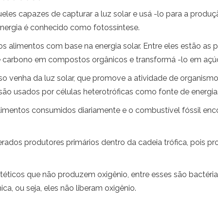
eles capazes de capturar a luz solar e usá -lo para a produ
energia é conhecido como fotossíntese.
 alimentos com base na energia solar. Entre eles estão as pl
e carbono em compostos orgânicos e transformá -lo em açúc
so venha da luz solar, que promove a atividade de organismo
o usados ​​por células heterotróficas como fonte de energia
alimentos consumidos diariamente e o combustível fóssil en
rados produtores primários dentro da cadeia trófica, pois p
icos que não produzem oxigênio, entre esses são bactérias 
ca, ou seja, eles não liberam oxigênio.