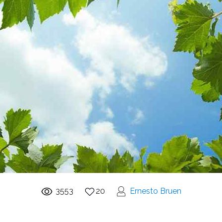
3553
20
Ernesto Bruen