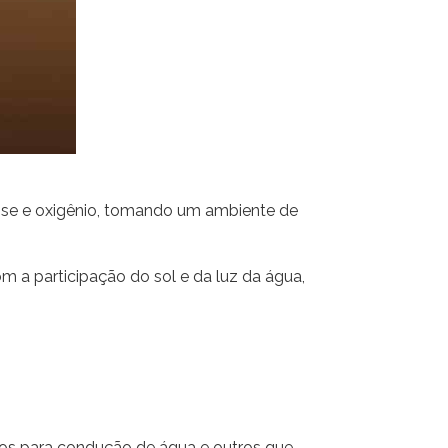
icose e oxigênio, tomando um ambiente de
m a participação do sol e da luz da água,
dos para condução de água e outros que