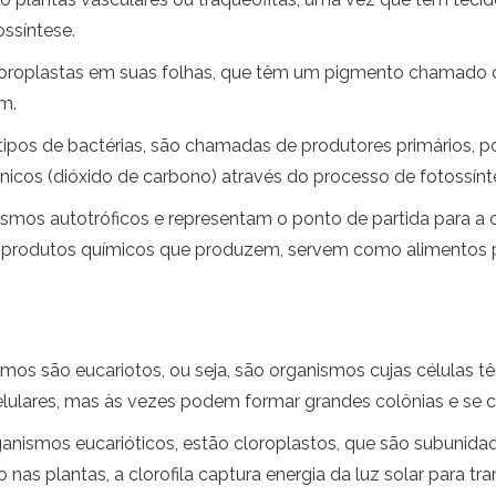
ssíntese.
oroplastas em suas folhas, que têm um pigmento chamado clo
em.
tipos de bactérias, são chamadas de produtores primários, p
gânicos (dióxido de carbono) através do processo de fotossínt
os autotróficos e representam o ponto de partida para a ci
os produtos químicos que produzem, servem como alimentos 
smos são eucariotos, ou seja, são organismos cujas células 
lulares, mas às vezes podem formar grandes colônias e se 
anismos eucarióticos, estão cloroplastos, que são subunidad
 nas plantas, a clorofila captura energia da luz solar para tr