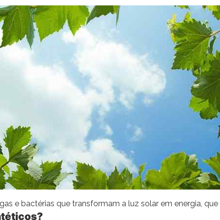
gas e bactérias que transformam a luz solar em energia, que
téticos?