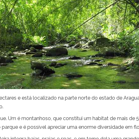
ectares e está localizado na parte norte do estado de Aragua
o.
que. Um é montanhoso, que constitui um habitat de mais de 
 parque e é possível apreciar uma enorme diversidade em fl
ira integra baías, praias e spas, e em torno dela uma grande