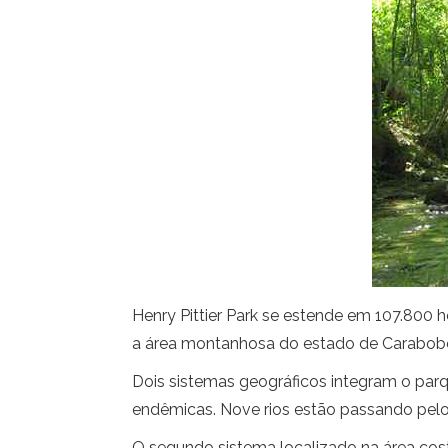
Henry Pittier Park se estende em 107.800 h
a área montanhosa do estado de Carabob
Dois sistemas geográficos integram o par
endêmicas. Nove rios estão passando pelo
O segundo sistema localizado na área coste