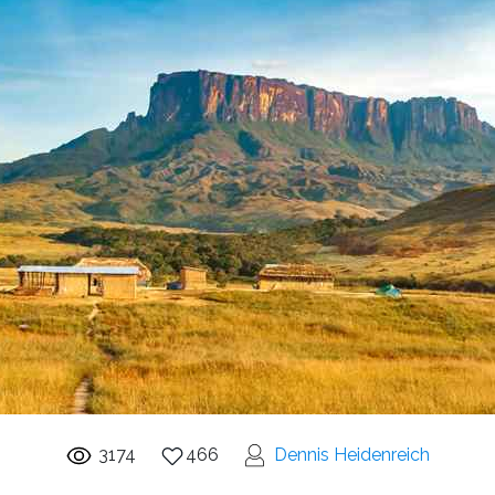
3174
466
Dennis Heidenreich