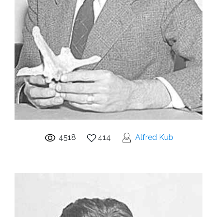
4518
414
Alfred Kub