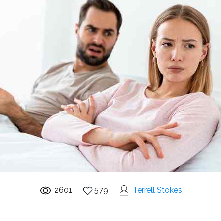
2601
579
Terrell Stokes