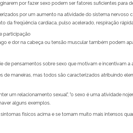
ginarem por fazer sexo podem ser fatores suficientes para d
terizados por um aumento na atividade do sistema nervoso cen
 da freqüência cardíaca, pulso acelerado, respiração rápida
 e participação
ago e dor na cabeça ou tensão muscular também podem apa
ie de pensamentos sobre sexo que motivam e incentivam a 
de maneiras, mas todos são caracterizados atribuindo ele
 um relacionamento sexual", "o sexo é uma atividade nojent
 haver alguns exemplos.
ntomas físicos acima e se tornam muito mais intensos qua