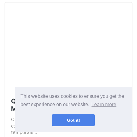
This website uses cookies to ensure you get the
Quais são os horizontes culturais da
best experience on our website.
Learn more
Mesoamérica?
Os horizontes culturais da Mesoamérica são o
Got it!
conjunto de características características e
temporais...