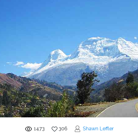
1473
306
Shawn Leffler