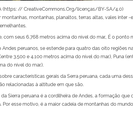
 (https: // CreativeCommons.Org/licenças/BY-SA/4.0)
montanhas, montanhas, planaltos, terras altas, vales inter -
semelhantes.
 com seus 6.768 metros acima do nível do mar., É o ponto m
ndes peruanos, se estende para quatro das oito regiões nat
 (entre 3.500 e 4.100 metros acima do nível do mar.), Puna (e
ma do nível do mar.).
obre características gerais da Serra peruana, cada uma dessa
 relacionadas à altitude em que são.
da Sierra peruana é a cordilheira de Andes, a formação que
a. Por esse motivo, é a maior cadeia de montanhas do mundo