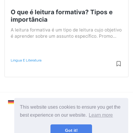
O que é leitura formativa? Tipos e
importância
A leitura formativa é um tipo de leitura cujo objetivo
é aprender sobre um assunto específico. Promo...
Língua E Literatura
This website uses cookies to ensure you get the
best experience on our website.
Learn more
2026 ©
Learnaboutworld
Got it!
Todas as categorias