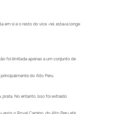
em si e o resto do vice -rei, estava longe
ação foi limitada apenas a um conjunto de
principalmente do Alto Peru.
prata. No entanto, isso foi extraído
ou após o Royal Camino, do Alto Peru até