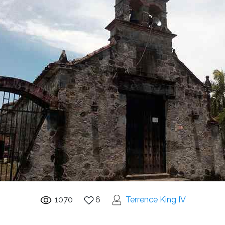
1070
6
Terrence King IV