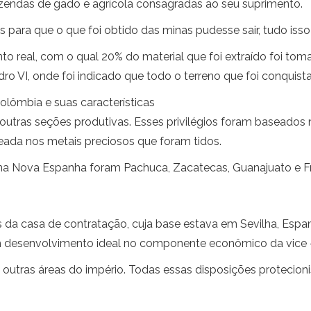
zendas de gado e agrícola consagradas ao seu suprimento.
 para que o que foi obtido das minas pudesse sair, tudo is
o real, com o qual 20% do material que foi extraído foi t
ro VI, onde foi indicado que todo o terreno que foi conquis
Colômbia e suas características
a outras seções produtivas. Esses privilégios foram basead
eada nos metais preciosos que foram tidos.
 na Nova Espanha foram Pachuca, Zacatecas, Guanajuato e Fre
a casa de contratação, cuja base estava em Sevilha, Espanh
um desenvolvimento ideal no componente econômico da vice -
 outras áreas do império. Todas essas disposições protecion