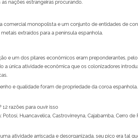
as nações estrangeiras procurando.
ica comercial monopolista e um conjunto de entidades de cont
 metais extraídos para a península espanhola.
ração e um dos pilares econômicos eram preponderantes, pel
do a única atividade econômica que os colonizadores introduz
cas.
nho e qualidade foram de propriedade da coroa espanhola. 
 12 razões para ouvir isso
m: Potosí, Huancavelica, Castrovirreyna, Cajabamba, Cerro d
ma atividade arriscada e desorganizada, seu pico era tal q