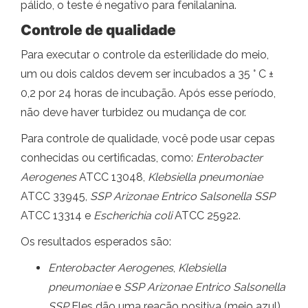
pálido, o teste é negativo para fenilalanina.
Controle de qualidade
Para executar o controle da esterilidade do meio,
um ou dois caldos devem ser incubados a 35 ° C ±
0,2 por 24 horas de incubação. Após esse período,
não deve haver turbidez ou mudança de cor.
Para controle de qualidade, você pode usar cepas
conhecidas ou certificadas, como:
Enterobacter
Aerogenes
ATCC 13048,
Klebsiella pneumoniae
ATCC 33945,
SSP Arizonae Entrico Salsonella SSP
ATCC 13314 e
Escherichia coli
ATCC 25922.
Os resultados esperados são:
Enterobacter Aerogenes
,
Klebsiella
pneumoniae
e
SSP Arizonae Entrico Salsonella
SSP
Eles dão uma reação positiva (meio azul).