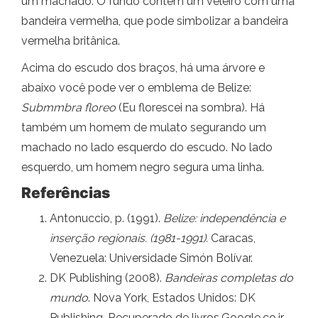
um machado. O fundo contém um veleiro com uma
bandeira vermelha, que pode simbolizar a bandeira
vermelha britânica.
Acima do escudo dos braços, há uma árvore e
abaixo você pode ver o emblema de Belize:
Submmbra floreo
(Eu florescei na sombra). Há
também um homem de mulato segurando um
machado no lado esquerdo do escudo. No lado
esquerdo, um homem negro segura uma linha.
Referências
Antonuccio, p. (1991).
Belize: independência e
inserção regionais. (1981-1991).
Caracas,
Venezuela: Universidade Simón Bolívar.
DK Publishing (2008).
Bandeiras completas do
mundo
. Nova York, Estados Unidos: DK
Publishing. Recuperado de livros.Google.co.ir