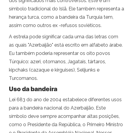
dos significados mais controversos. Este é um
símbolo tradicional do Islã. Ele também representa a
herança turca, como a bandeira da Turquia tem,
assim como outros ex -refusos soviéticos.
A estrela pode significar cada uma das letras com
as quais "Azerbaijão" está escrito em alfabeto árabe.
Eu também poderia representar os oito povos
Túrquico: azeri, otomanos, Jagatais, tártaros,
kipchaks (cazaque e kirguises), Selijunks e
Turcomanos.
Uso da bandeira
Lei 683 do ano de 2004 estabelece diferentes usos
para a bandeira nacional do Azerbaijão. Este
símbolo deve sempre acompanhar altas posições,
como o Presidente da República, o Primeiro Ministro
e o Presidente da Assembléia Nacional. Nesses