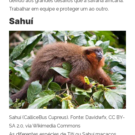
devido aos grandes desafios que a savana africana.
Trabalhar em equipe e proteger um ao outro.
Sahuí
Sahuí (CalliceBus Cupreus). Fonte: Davidwfx, CC BY-
SA 2.0, via Wikimedia Commons
As diferentes espécies de Tití ou Sahuí macacos