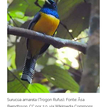
Surucúa amarela (Trogon Rufus). Fonte: Åsa
Berndtsson, CC por 2.0, via Wikimedia Commons