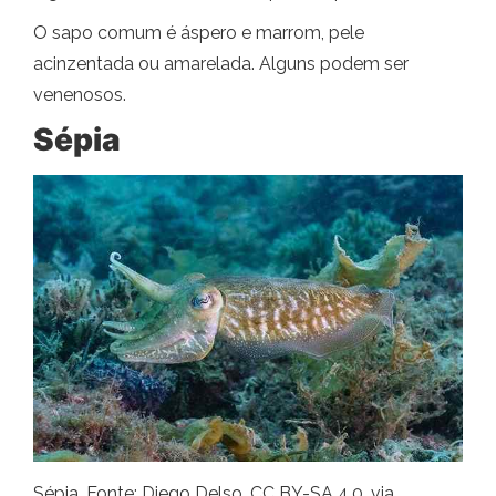
O sapo comum é áspero e marrom, pele
acinzentada ou amarelada. Alguns podem ser
venenosos.
Sépia
Sépia. Fonte: Diego Delso, CC BY-SA 4.0, via