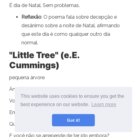
É dia de Natal. Sem problemas.
Reflexão
: O poema fala sobre decepção e
desânimo sobre a noite de Natal, afirmando
que este dia é como qualquer outro dia
normal.
"Little Tree" (e.E.
Cummings)
pequena árvore
Árvore de Natal pequena e mudo
This website uses cookies to ensure you get the
Você é tão pequeno
best experience on our website.
Learn more
Em vez disso, você parece uma flor
Got it!
Que te encontraram na floresta verde
E você não se arrepende de ter ido embora?