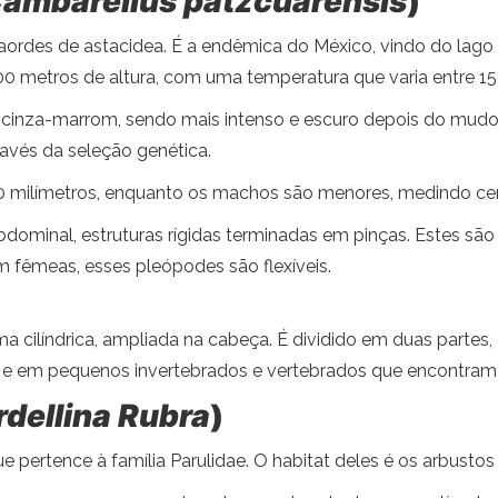
ambarellus patzcuarensis
)
aordes de astacidea. É a endêmica do México, vindo do lago
0 metros de altura, com uma temperatura que varia entre 15 e
cinza-marrom, sendo mais intenso e escuro depois do mudo. 
ravés da seleção genética.
milímetros, enquanto os machos são menores, medindo cerc
ominal, estruturas rígidas terminadas em pinças. Estes são u
m fêmeas, esses pleópodes são flexíveis.
 cilíndrica, ampliada na cabeça. É dividido em duas partes
os e em pequenos invertebrados e vertebrados que encontra
dellina Rubra
)
 pertence à família Parulidae. O habitat deles é os arbustos