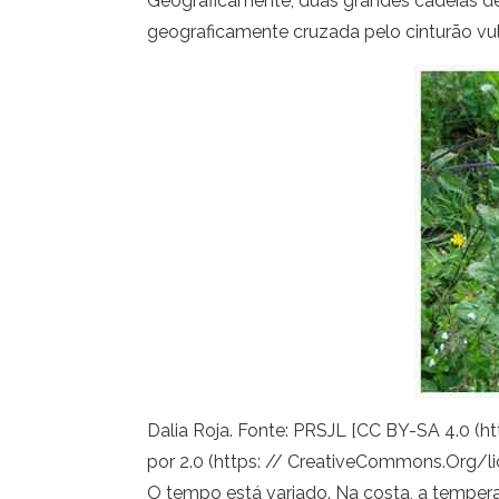
Geograficamente, duas grandes cadeias de m
geograficamente cruzada pelo cinturão vul
Dalia Roja. Fonte: PRSJL [CC BY-SA 4.0 (
por 2.0 (https: // CreativeCommons.Org/l
O tempo está variado. Na costa, a temperat