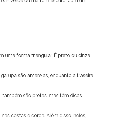
uito. É verde ou marrom escuro, com um
m uma forma triangular. É preto ou cinza
 garupa são amarelas, enquanto a traseira
or também são pretas, mas têm dicas
nas costas e coroa. Além disso, neles,