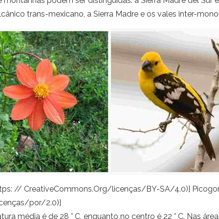
ontanhas podem ser distinguidas: a Sierra Madre del Sur e a
cânico trans-mexicano, a Sierra Madre e os vales inter-mon
https: // CreativeCommons.Org/licenças/BY-SA/4.0)] Picogo
icenças/por/2.0)]
ura média é de 28 ° C, enquanto no centro é 22 ° C. Nas áreas