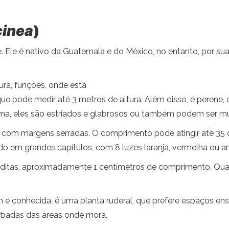
cinea
)
. Ele é nativo da Guatemala e do México, no entanto, por suas
ura, funções, onde está
e pode medir até 3 metros de altura. Além disso, é perene, 
ma, eles são estriados e glabrosos ou também podem ser mu
, com margens serradas. O comprimento pode atingir até 35
endo em grandes capítulos, com 8 luzes laranja, vermelha ou 
ditas, aproximadamente 1 centímetros de comprimento. Quant
 conhecida, é uma planta ruderal, que prefere espaços enso
rbadas das áreas onde mora.