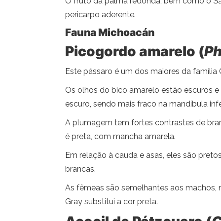
O fruto da palma redonda, bem como o
S
pericarpo aderente.
Fauna Michoacán
Picogordo amarelo (
Ph
Este pássaro é um dos maiores da família 
Os olhos do bico amarelo estão escuros e a
escuro, sendo mais fraco na mandíbula infer
A plumagem tem fortes contrastes de branco
é preta, com mancha amarela.
Em relação à cauda e asas, eles são pret
brancas.
As fêmeas são semelhantes aos machos, no 
Gray substitui a cor preta.