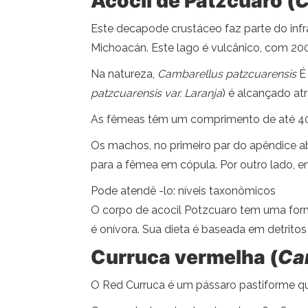
Acocil de Pátzcuaro (
C
Este decapode crustáceo faz parte do infr
Michoacán. Este lago é vulcânico, com 200
Na natureza,
Cambarellus patzcuarensis
É 
patzcuarensis var. Laranja
) é alcançado at
As fêmeas têm um comprimento de até 40 
Os machos, no primeiro par do apêndice abd
para a fêmea em cópula. Por outro lado, e
Pode atendê -lo: níveis taxonômicos
O corpo de acocil Potzcuaro tem uma forma
é onívora. Sua dieta é baseada em detrit
Curruca vermelha (
Car
O Red Curruca é um pássaro pastiforme que