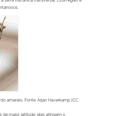
 serra vulcânica transversal. Esta região é
ontanosos.
rdo amarelo. Fonte: Arjan Haverkamp [CC
 de maior altitude, eles atingem o