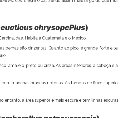
abal Pumos
, É esferoidal, sendo assim mais largo do que m
eucticus chrysopePlus
)
Cardinalidae. Habita a Guatemala e o México.
s pernas são cinzentas. Quanto ao pico, é grande, forte e te
ior.
, amarelo, preto ou cinza. As áreas inferiores, a cabeça e a
os com manchas brancas notórias. As tampas de fluxo superi
entanto, a área superior é mais escura e tem linhas escuras 