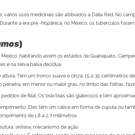
s, vários usos medicinais são atribuídos a Dalia Red. No cam
. Durante a era pré -hispânica, no México, os tubérculos fora
umos
)
 México, habitando assim os estados de Guanajuato, Campech
es e na selva baixa decídua.
altura. Tem um tronco suave e cinza, 15 a 35 centímetros de
so penetra, em menor ou maior grau, no limbo das folhas, f
pedidos de filial. Os brácteas são glabrosos e têm aproxima
e comprimento. Eles têm um cálice em forma de cúpula ou ta
rimento de 1,8 a 2,7 milímetros.
trutura, síntese, mecanismo de ação